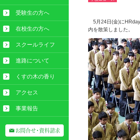
受験生の方へ
5月24日(金)にHR
在校生の方へ
内を散策しました。
スクールライフ
進路について
くすの木の香り
アクセス
事業報告