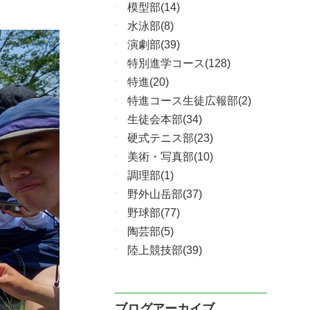
模型部(14)
水泳部(8)
演劇部(39)
特別進学コース(128)
特進(20)
特進コース生徒広報部(2)
生徒会本部(34)
硬式テニス部(23)
美術・写真部(10)
調理部(1)
野外山岳部(37)
野球部(77)
陶芸部(5)
陸上競技部(39)
ブログアーカイブ