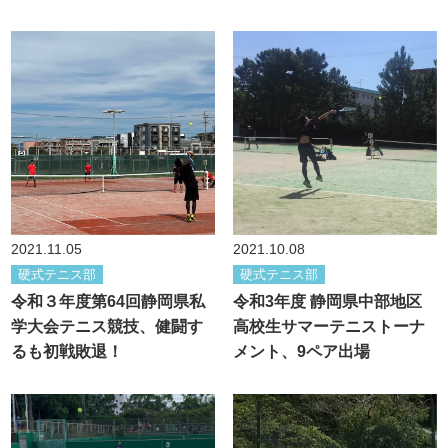
2021.11.05
2021.10.08
硬式テニス部
硬式テニス部
令和３年度第64回静岡県私
令和3年度 静岡県中部地区
学大会テニス競技、健闘す
高校生サマーテニストーナ
るも初戦敗退！
メント、9ペア出場