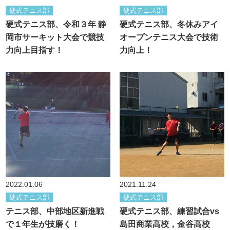
硬式テニス部
硬式テニス部
硬式テニス部、令和３年 静
硬式テニス部、冬休みアイ
岡市サーキット大会で競技
オープンテニス大会で技術
力向上目指す！
力向上！
2022.01.06
2021.11.24
硬式テニス部
硬式テニス部
テニス部、中部地区新進戦
硬式テニス部、練習試合vs
で１年生が技磨く！
島田商業高校，金谷高校