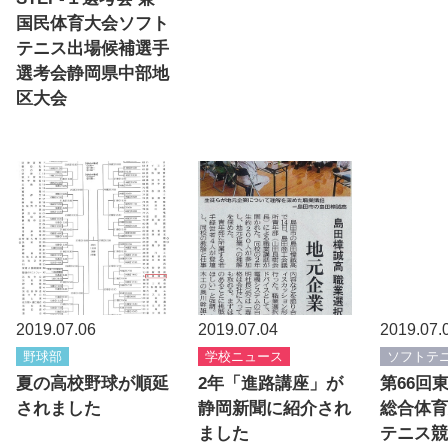
国民体育大会ソフト
テニス出場候補選手
選考会静岡県中部地
区大会
2019.07.06
2019.07.04
2019.07.
野球部
学校ニュース
ソフトテ
夏の高校野球が順延
2年「進路講座」が
第66回
されました
静岡新聞に紹介され
総合体育
ました
テニス競