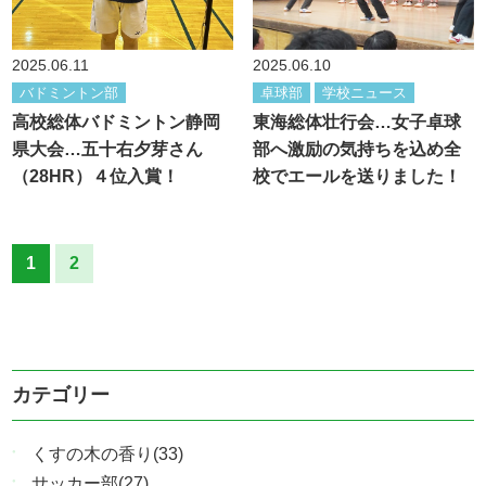
2025.06.11
2025.06.10
バドミントン部
卓球部
学校ニュース
高校総体バドミントン静岡
東海総体壮行会…女子卓球
県大会…五十右夕芽さん
部へ激励の気持ちを込め全
（28HR）４位入賞！
校でエールを送りました！
1
2
カテゴリー
くすの木の香り(33)
サッカー部(27)