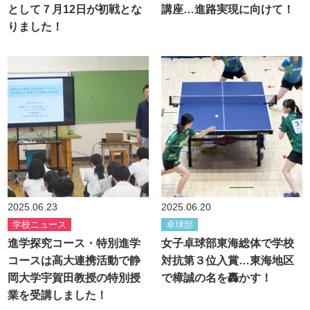
として７月12日が初戦とな
講座…進路実現に向けて！
りました！
2025.06.23
2025.06.20
学校ニュース
卓球部
進学探究コース・特別進学
女子卓球部東海総体で学校
コースは高大連携活動で静
対抗第３位入賞…東海地区
岡大学宇賀田教授の特別授
で樟誠の名を轟かす！
業を受講しました！