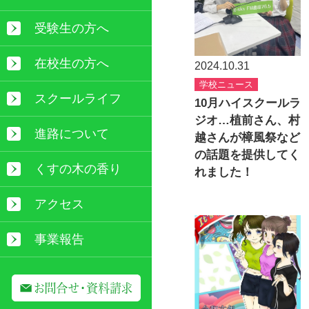
受験生の方へ
在校生の方へ
2024.10.31
学校ニュース
スクールライフ
10月ハイスクールラ
ジオ…植前さん、村
進路について
越さんが樟風祭など
の話題を提供してく
くすの木の香り
れました！
アクセス
事業報告