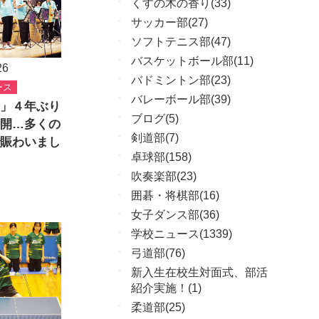
くすの木の香り(33)
サッカー部(27)
ソフトテニス部(47)
バスケットボール部(11)
26
バドミントン部(23)
ース
バレーボール部(39)
」４年ぶり
ブログ(5)
開…多くの
剣道部(7)
賑わいまし
卓球部(158)
吹奏楽部(23)
囲碁・将棋部(16)
女子ダンス部(36)
学校ニュース(1339)
弓道部(76)
新入生在校生対面式、部活
紹介実施！(1)
柔道部(25)