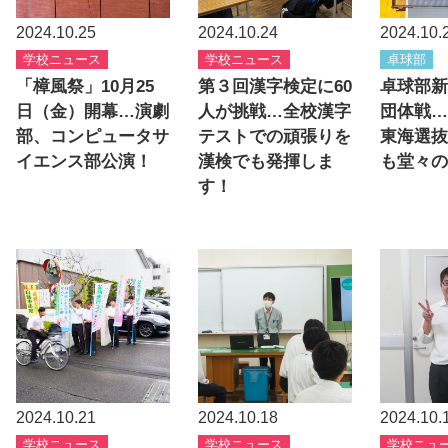
2024.10.25
2024.10.24
2024.10.
学校ニュース
学校ニュース
卓球部
「樟風祭」10月25
第３回漢字検定に60
卓球部新
日（金）開幕…演劇
人が挑戦…全校漢字
団体戦…
部、コンピュータサ
テストでの頑張りを
東海選抜
イエンス部公演！
漢検でも発揮しま
も堂々の
す！
2024.10.21
2024.10.18
2024.10.
学校ニュース
学校ニュース
学校ニュ