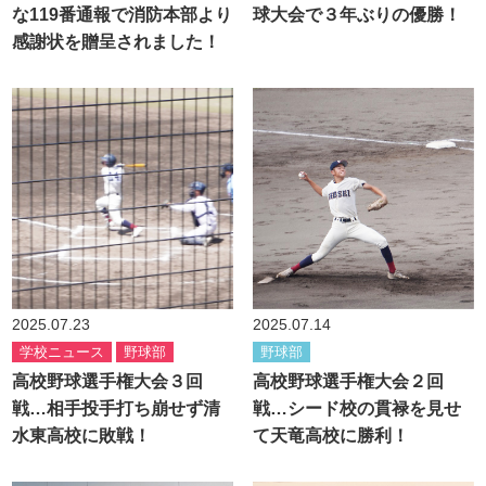
な119番通報で消防本部より
球大会で３年ぶりの優勝！
感謝状を贈呈されました！
2025.07.23
2025.07.14
学校ニュース
野球部
野球部
高校野球選手権大会３回
高校野球選手権大会２回
戦…相手投手打ち崩せず清
戦…シード校の貫禄を見せ
水東高校に敗戦！
て天竜高校に勝利！