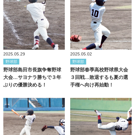
2025.05.29
2025.05.02
野球部
野球部
野球部島田市長旗争奪野球
野球部春季高校野球県大会
大会…サヨナラ勝ちで３年
３回戦…敗退するも夏の選
ぶりの優勝決める！
手権へ向け再始動！