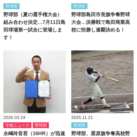
野球部
野球部
野球部（夏の選手権大会）
野球部島田市長旗争奪野球
組み合わせ決定…7月11日島
大会…決勝戦で島田商業高
田球場第一試合に登場しま
校に快勝し連覇決める！
す！
2026.03.24
2025.11.21
学校ニュース
野球部
野球部
永嶋玲音君（16HR）が迅速
野球部、栗原旗争奪高校野