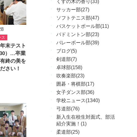
くすの木の香り(33)
サッカー部(27)
ソフトテニス部(47)
バスケットボール部(11)
28
バドミントン部(23)
ース
バレーボール部(39)
年末テスト
ブログ(5)
～30）…卒業
剣道部(7)
有終の美を
卓球部(158)
ださい！
吹奏楽部(23)
囲碁・将棋部(17)
女子ダンス部(36)
学校ニュース(1340)
弓道部(76)
新入生在校生対面式、部活
紹介実施！(1)
柔道部(25)