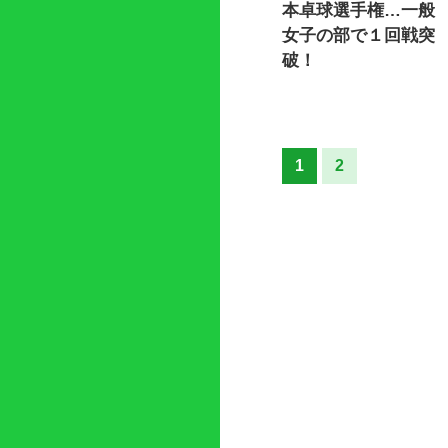
本卓球選手権…一般
女子の部で１回戦突
破！
1
2