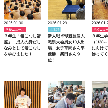
2026.01.30
2026.01.29
2026.01.
学校ニュース
卓球部
学校ニュ
３年生「着こなし講
新人戦卓球競技個人
３年生学
座」…成人の身だし
戦県大会男女10人出
（1/28
なみとして着こなし
場…女子草間さん準
に向けて
を学びました！
優勝、柴田さん９
飾ってく
位！