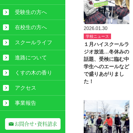
受験生の方へ
在校生の方へ
2026.01.30
学校ニュース
スクールライフ
１月ハイスクールラ
ジオ放送…冬休みの
進路について
話題、受検に臨む中
学生へのエールなど
くすの木の香り
で盛りあがりまし
た！
アクセス
事業報告