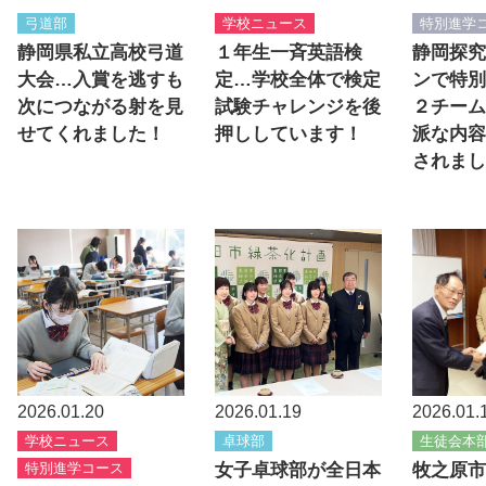
弓道部
学校ニュース
特別進学
静岡県私立高校弓道
１年生一斉英語検
静岡探究
大会…入賞を逃すも
定…学校全体で検定
ンで特別
次につながる射を見
試験チャレンジを後
２チーム
せてくれました！
押ししています！
派な内容
されまし
2026.01.20
2026.01.19
2026.01.
学校ニュース
卓球部
生徒会本
特別進学コース
女子卓球部が全日本
牧之原市