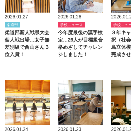
2026.01.27
2026.01.26
2026.01.
柔道部
学校ニュース
学校ニュ
柔道部新人戦県大会
今年度最後の漢字検
３年キャ
個人戦出場…女子無
定…26人が目標級合
択（社会
差別級で西山さん３
格めざしてチャレン
島立体模
位入賞！
ジしました！
完成させ
2026.01.24
2026.01.23
2026.01.