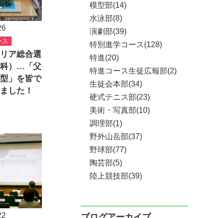
模型部(14)
水泳部(8)
26
演劇部(39)
ース
特別進学コース(128)
リア総合選
特進(20)
科）…「父
特進コース生徒広報部(2)
型」を皆で
生徒会本部(34)
ました！
硬式テニス部(23)
美術・写真部(10)
調理部(1)
野外山岳部(37)
野球部(77)
陶芸部(5)
陸上競技部(39)
22
ブログアーカイブ