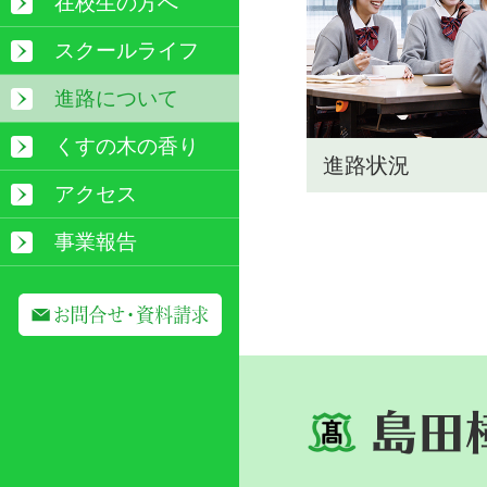
在校生の方へ
スクールライフ
進路について
くすの木の香り
進路状況
アクセス
事業報告