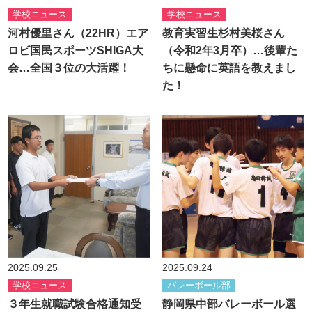
学校ニュース
学校ニュース
河村優里さん（22HR）エア
教育実習生杉村美桜さん
ロビ国民スポーツSHIGA大
（令和2年3月卒）…後輩た
会…全国３位の大活躍！
ちに懸命に英語を教えまし
た！
2025.09.25
2025.09.24
学校ニュース
バレーボール部
３年生就職試験合格通知受
静岡県中部バレーボール選