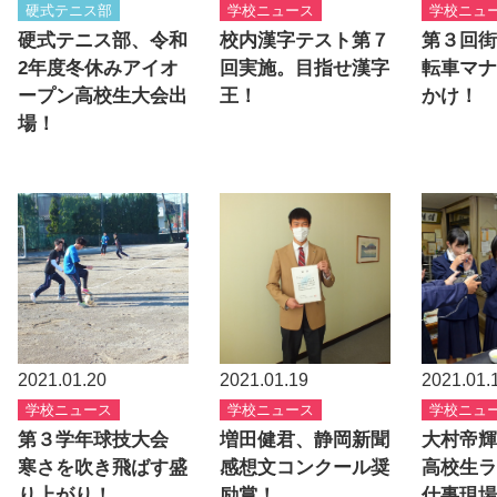
硬式テニス部
学校ニュース
学校ニュ
硬式テニス部、令和
校内漢字テスト第７
第３回街
2年度冬休みアイオ
回実施。目指せ漢字
転車マナ
ープン高校生大会出
王！
かけ！
場！
2021.01.20
2021.01.19
2021.01.
学校ニュース
学校ニュース
学校ニュ
第３学年球技大会
増田健君、静岡新聞
大村帝輝
寒さを吹き飛ばす盛
感想文コンクール奨
高校生ラ
り上がり！
励賞！
仕事現場