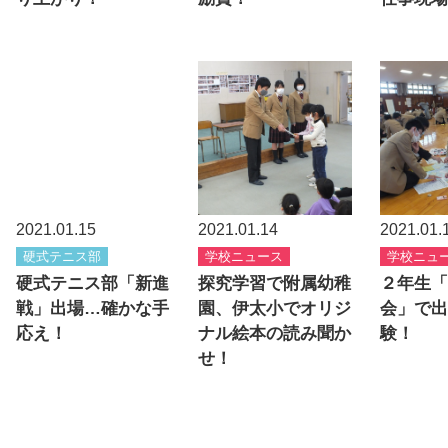
2021.01.15
2021.01.14
2021.01.
硬式テニス部
学校ニュース
学校ニュ
硬式テニス部「新進
探究学習で附属幼稚
２年生「
戦」出場…確かな手
園、伊太小でオリジ
会」で出
応え！
ナル絵本の読み聞か
験！
せ！