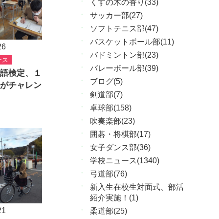
くすの木の香り(33)
サッカー部(27)
ソフトテニス部(47)
バスケットボール部(11)
26
バドミントン部(23)
ース
バレーボール部(39)
語検定、１
ブログ(5)
がチャレン
剣道部(7)
卓球部(158)
吹奏楽部(23)
囲碁・将棋部(17)
女子ダンス部(36)
学校ニュース(1340)
弓道部(76)
新入生在校生対面式、部活
紹介実施！(1)
21
柔道部(25)