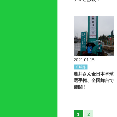
2021.01.15
卓球部
瀧井さん全日本卓球
選手権、全国舞台で
健闘！
1
2