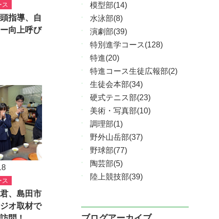
ース
模型部(14)
頭指導、自
水泳部(8)
ー向上呼び
演劇部(39)
特別進学コース(128)
特進(20)
特進コース生徒広報部(2)
生徒会本部(34)
硬式テニス部(23)
美術・写真部(10)
調理部(1)
野外山岳部(37)
野球部(77)
陶芸部(5)
18
陸上競技部(39)
ース
君、島田市
ジオ取材で
ブログアーカイブ
訪問！