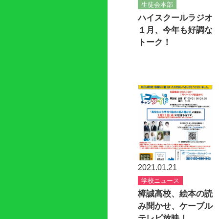
生徒会本部
ハイスクールラジオ
１月、今年も好調な
トーク！
2021.01.21
学校ニュース
樟誠高校、絵本の読
み聞かせ、ケーブル
テレビ放映！