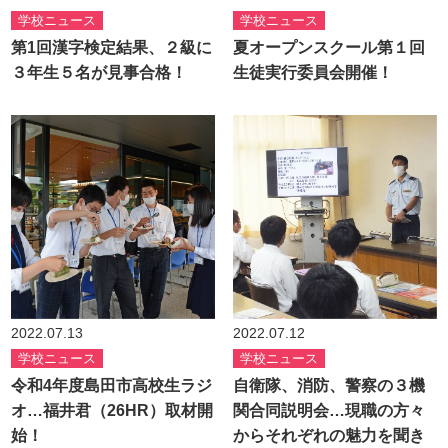
学校ニュース
学校ニュース
第1回漢字検定結果、２級に
夏オープンスクール第１回
３年生５名が見事合格！
生徒実行委員会開催！
2022.07.13
2022.07.12
学校ニュース
学校ニュース
令和4年度島田市高校生ラジ
自衛隊、消防、警察の３機
オ…福井君（26HR）取材開
関合同説明会…現職の方々
始！
からそれぞれの魅力を聞き