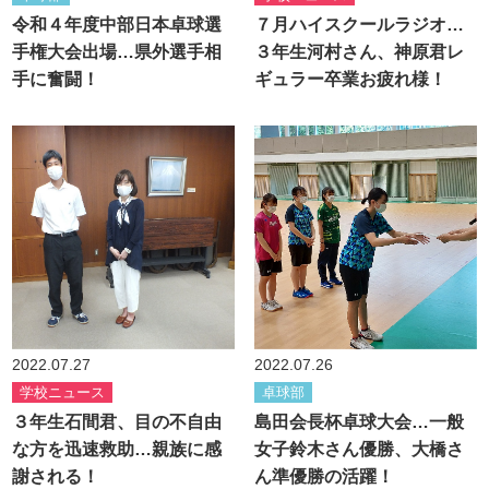
令和４年度中部日本卓球選
７月ハイスクールラジオ…
手権大会出場…県外選手相
３年生河村さん、神原君レ
手に奮闘！
ギュラー卒業お疲れ様！
2022.07.27
2022.07.26
学校ニュース
卓球部
３年生石間君、目の不自由
島田会長杯卓球大会…一般
な方を迅速救助…親族に感
女子鈴木さん優勝、大橋さ
謝される！
ん準優勝の活躍！