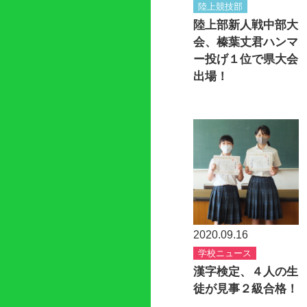
陸上競技部
陸上部新人戦中部大
会、榛葉丈君ハンマ
ー投げ１位で県大会
出場！
2020.09.16
学校ニュース
漢字検定、４人の生
徒が見事２級合格！