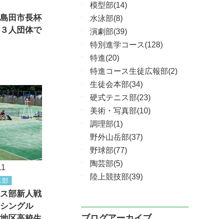
模型部(14)
島田市長杯
水泳部(8)
３人団体で
演劇部(39)
特別進学コース(128)
特進(20)
特進コース生徒広報部(2)
生徒会本部(34)
硬式テニス部(23)
美術・写真部(10)
調理部(1)
野外山岳部(37)
野球部(77)
陶芸部(5)
11
陸上競技部(39)
ス部
ス部新人戦
シングル
ブログアーカイブ
地区高校生