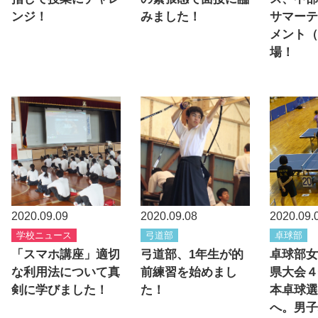
ンジ！
みました！
サマーテ
メント（
場！
2020.09.09
2020.09.08
2020.09.
学校ニュース
弓道部
卓球部
「スマホ講座」適切
弓道部、1年生が的
卓球部女
な利用法について真
前練習を始めまし
県大会４
剣に学びました！
た！
本卓球選
へ。男子