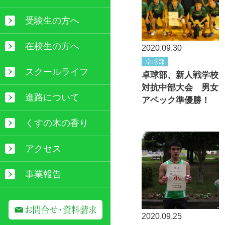
受験生の方へ
在校生の方へ
2020.09.30
卓球部
スクールライフ
卓球部、新人戦学校
対抗中部大会 男女
進路について
アベック準優勝！
くすの木の香り
アクセス
事業報告
2020.09.25