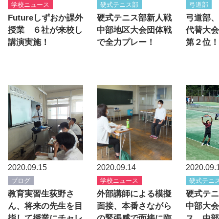
学校ニュース
硬式テニス部
弓道部
Futureしずおか課外
硬式テニス部新人戦
弓道部、
授業 ６社が来校し
中部地区大会団体戦
代替大会
講演実施！
で全力プレー！
第２位！
2020.09.15
2020.09.14
2020.09.
ブログ
学校ニュース
硬式テニ
教育実習生荻野さ
外部講師による模擬
硬式テニ
ん、将来の先生を目
面接、本番さながら
中部大会
指して授業にチャレ
の緊張感で面接に臨
ス、中部