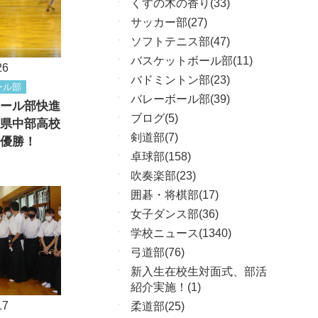
くすの木の香り(33)
サッカー部(27)
ソフトテニス部(47)
バスケットボール部(11)
26
バドミントン部(23)
ール部
バレーボール部(39)
ール部快進
ブログ(5)
県中部高校
剣道部(7)
優勝！
卓球部(158)
吹奏楽部(23)
囲碁・将棋部(17)
女子ダンス部(36)
学校ニュース(1340)
弓道部(76)
新入生在校生対面式、部活
紹介実施！(1)
17
柔道部(25)