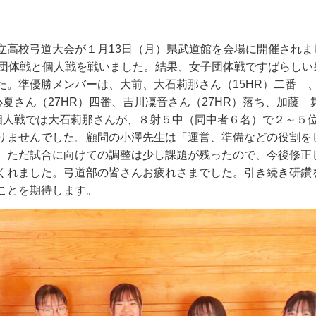
立高校弓道大会が１月
13
日（月）県武道館を会場に開催されま
団体戦と個人戦を戦いました。結果、女子団体戦ですばらしい
た。準優勝メンバーは、大前、大石莉那さん（
15HR
）二番 
心夏さん（
27HR
）四番、吉川凜音さん（
27HR
）落ち、加藤 
個人戦では大石莉那さんが、８射５中（同中者６名）で２～５
りませんでした。顧問の小澤先生は「運営、準備などの役割を
。ただ試合に向けての調整は少し課題が残ったので、今後修正
くれました。弓道部の皆さんお疲れさまでした。引き続き研鑽
ことを期待します。