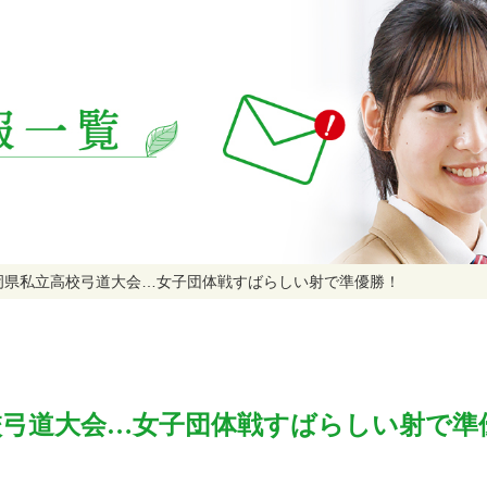
岡県私立高校弓道大会…女子団体戦すばらしい射で準優勝！
校弓道大会…女子団体戦すばらしい射で準