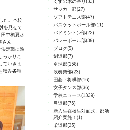
くすの木の香り(33)
サッカー部(27)
ソフトテニス部(47)
した。本校
バスケットボール部(11)
射を見せて
バドミントン部(23)
、田中楓夏さ
バレーボール部(39)
舞さん
ブログ(5)
位決定戦に進
剣道部(7)
しっかりこ
していきま
卓球部(158)
を積み各種
吹奏楽部(23)
囲碁・将棋部(16)
女子ダンス部(36)
学校ニュース(1339)
弓道部(76)
新入生在校生対面式、部活
紹介実施！(1)
柔道部(25)