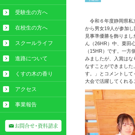
受験生の方へ
令和６年度静岡県私
在校生の方へ
から男女
19
人が参加し
見事準優勝を飾りまし
スクールライフ
ん（
26HR
）中、栗田
（
15HR
）です。一方
進路について
みましたが、入賞はな
なすことができました
くすの木の香り
す。」とコメントして
大会で活躍してくれる
アクセス
事業報告