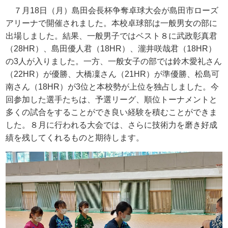
７月
18
日（月）島田会長杯争奪卓球大会が島田市ローズ
アリーナで開催されました。本校卓球部は一般男女の部に
出場しました。結果、一般男子ではベスト８に武政彰真君
（
28HR
）、島田優人君（
18HR
）、瀧井咲哉君（
18HR
）
の
3
人が入りました。一方、一般女子の部では鈴木愛礼さん
（
22HR
）が優勝、大橋凜さん（
21HR
）が準優勝、松島可
南さん（
18HR
）が
3
位と本校勢が上位を独占しました。今
回参加した選手たちは、予選リーグ、順位トーナメントと
多くの試合をすることができ良い経験を積むことができま
した。８月に行われる大会では、さらに技術力を磨き好成
績を残してくれるものと期待します。