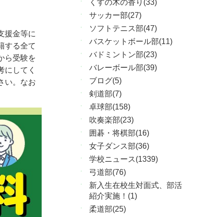
くすの木の香り(33)
サッカー部(27)
ソフトテニス部(47)
支援金等に
バスケットボール部(11)
籍する全て
バドミントン部(23)
から受験を
バレーボール部(39)
考にしてく
ブログ(5)
さい。なお
剣道部(7)
卓球部(158)
吹奏楽部(23)
囲碁・将棋部(16)
女子ダンス部(36)
学校ニュース(1339)
弓道部(76)
新入生在校生対面式、部活
紹介実施！(1)
柔道部(25)