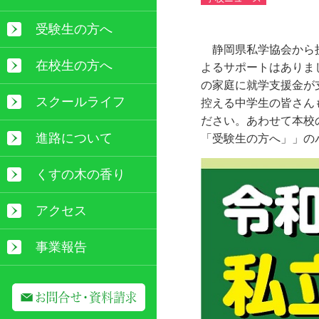
受験生の方へ
静岡県私学協会から授
在校生の方へ
よるサポートはありま
の家庭に就学支援金が
スクールライフ
控える中学生の皆さん
ださい。あわせて本校
進路について
「受験生の方へ」」の
くすの木の香り
アクセス
事業報告