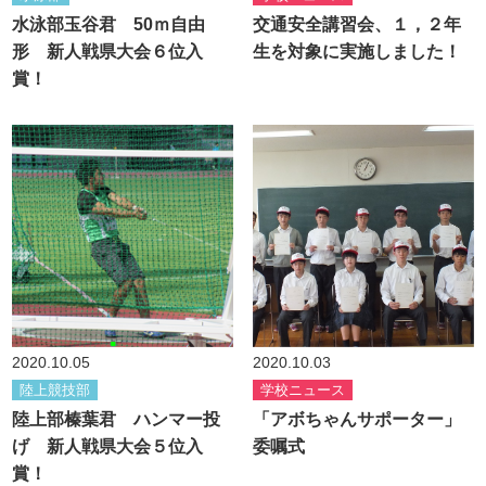
水泳部玉谷君 50ｍ自由
交通安全講習会、１，２年
形 新人戦県大会６位入
生を対象に実施しました！
賞！
2020.10.05
2020.10.03
陸上競技部
学校ニュース
陸上部榛葉君 ハンマー投
「アボちゃんサポーター」
げ 新人戦県大会５位入
委嘱式
賞！