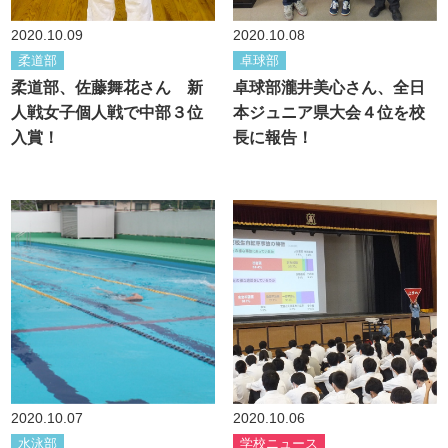
2020.10.09
2020.10.08
柔道部
卓球部
柔道部、佐藤舞花さん 新
卓球部瀧井美心さん、全日
人戦女子個人戦で中部３位
本ジュニア県大会４位を校
入賞！
長に報告！
2020.10.07
2020.10.06
水泳部
学校ニュース