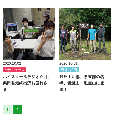
2020.10.02
2020.10.01
学校ニュース
野外山岳部
ハイスクールラジオ９月、
野外山岳部、県東部の名
栗田君最終出演お疲れさ
峰、愛鷹山・毛無山に登
ま！
頂！
1
2