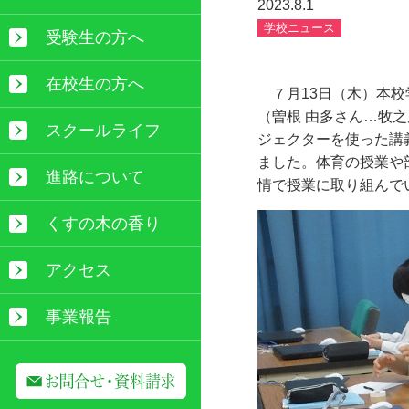
2023.8.1
学校ニュース
受験生の方へ
在校生の方へ
７月
13
日（木）本校
（曽根 由多さん…牧
スクールライフ
ジェクターを使った講
ました。体育の授業や
進路について
情で授業に取り組んで
くすの木の香り
アクセス
事業報告