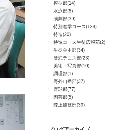
模型部(14)
水泳部(8)
演劇部(39)
特別進学コース(128)
特進(20)
特進コース生徒広報部(2)
生徒会本部(34)
硬式テニス部(23)
美術・写真部(10)
調理部(1)
野外山岳部(37)
野球部(77)
陶芸部(5)
陸上競技部(39)
ブログアーカイブ