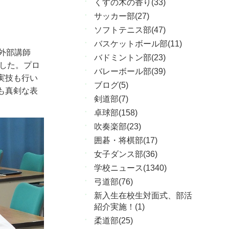
くすの木の香り(33)
サッカー部(27)
ソフトテニス部(47)
バスケットボール部(11)
外部講師
バドミントン部(23)
した。プロ
バレーボール部(39)
実技も行い
ブログ(5)
も真剣な表
剣道部(7)
卓球部(158)
吹奏楽部(23)
囲碁・将棋部(17)
女子ダンス部(36)
学校ニュース(1340)
弓道部(76)
新入生在校生対面式、部活
紹介実施！(1)
柔道部(25)