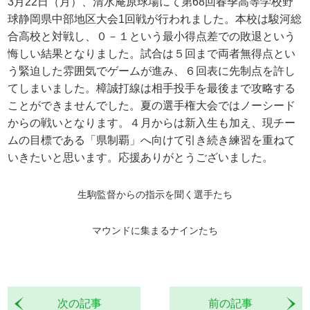
3月22日（月）、清水庵原球場にて第68回春季高等学校野
球静岡県中部地区大会1回戦が行われました。本校は駿河総
合高校と対戦し、０－１という最小得点差での敗退という
悔しい結果となりました。試合は５回まで両者無得点とい
う緊迫した雰囲気でゲームが進み、６回表に先制点を許し
てしまいました。樟誠打線は相手投手を最後まで攻略する
ことができませんでした。夏の選手権大会ではノーシード
からの戦いとなります。４月からは新入生も加え、現チー
ムの目標である「県制覇」へ向けて引き続き練習を重ねて
いきたいと思います。応援ありがとうございました。
生駒監督からの指示を聞く選手たち
マウンドに集まるナインたち
次の記事
前の記事