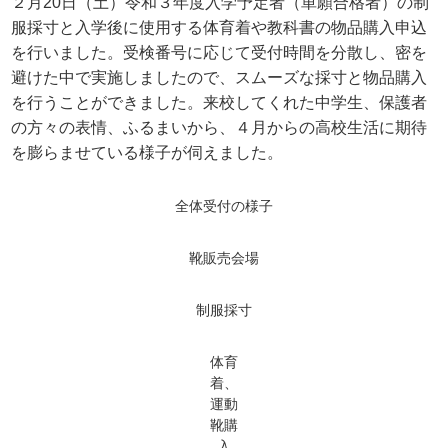
２月20日（土）令和３年度入学予定者（単願合格者）の制
服採寸と入学後に使用する体育着や教科書の物品購入申込
を行いました。受検番号に応じて受付時間を分散し、密を
避けた中で実施しましたので、スムーズな採寸と物品購入
を行うことができました。来校してくれた中学生、保護者
の方々の表情、ふるまいから、４月からの高校生活に期待
を膨らませている様子が伺えました。
全体受付の様子
靴販売会場
制服採寸
体育
着、
運動
靴購
入