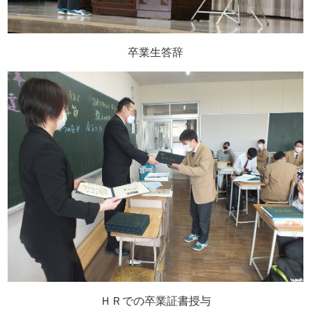
卒業生答辞
ＨＲでの卒業証書授与