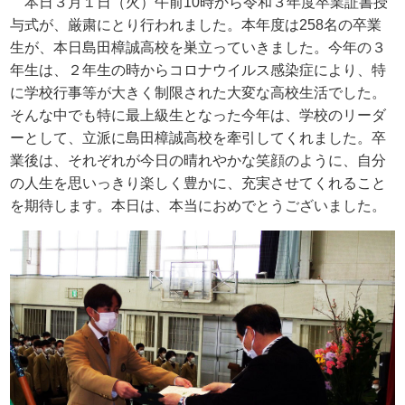
本日３月１日（火）午前
10
時から令和３年度卒業証書授
与式が、厳粛にとり行われました。本年度は
258
名の卒業
生が、本日島田樟誠高校を巣立っていきました。今年の３
年生は、２年生の時からコロナウイルス感染症により、特
に学校行事等が大きく制限された大変な高校生活でした。
そんな中でも特に最上級生となった今年は、学校のリーダ
ーとして、立派に島田樟誠高校を牽引してくれました。卒
業後は、それぞれが今日の晴れやかな笑顔のように、自分
の人生を思いっきり楽しく豊かに、充実させてくれること
を期待します。本日は、本当におめでとうございました。