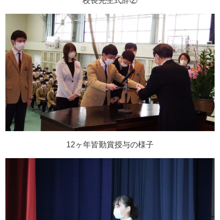
校長先生式辞②
12ヶ年皆勤賞授与の様子