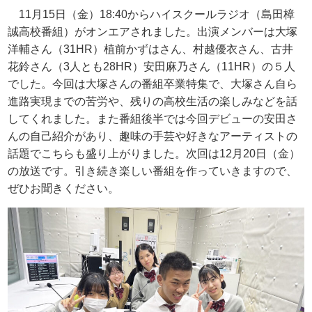
11月
15
日（金）
18:40
からハイスクールラジオ（島田樟
誠高校番組）がオンエアされました。出演メンバーは大塚
洋輔さん（
31HR
）植前かずはさん、村越優衣さん、古井
花鈴さん（
3
人とも
28HR
）安田麻乃さん（
11HR
）の５人
でした。今回は大塚さんの番組卒業特集で、大塚さん自ら
進路実現までの苦労や、残りの高校生活の楽しみなどを話
してくれました。また番組後半では今回デビューの安田さ
んの自己紹介があり、趣味の手芸や好きなアーティストの
話題でこちらも盛り上がりました。次回は
12
月
20
日（金）
の放送です。引き続き楽しい番組を作っていきますので、
ぜひお聞きください。