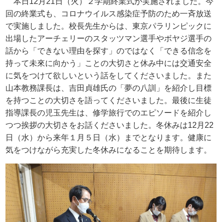
本日
12
月
21
日（火）２学期終業式が実施されました。今
回の終業式も、コロナウイルス感染症予防のため一斉放送
で実施しました。校長先生からは、東京パラリンピックに
出場したアーチェリーのスタッツマン選手やボヤジ選手の
話から「できない理由を探す」のではなく「できる信念を
持って未來に向かう」ことの大切さと休み中には交通安全
に気をつけて欲しいという話をしてくださいました。また
山本教務課長は、吉田貞雄氏の「夢の八訓」を紹介し目標
を持つことの大切さを語ってくださいました。最後に生徒
指導課長の児玉先生は、修学旅行でのエピソードを紹介し
つつ挨拶の大切さをお話くださいました。冬休みは
12
月
22
日（水）から来年１月５日（水）までとなります。健康に
気をつけながら充実した冬休みになることを期待します。