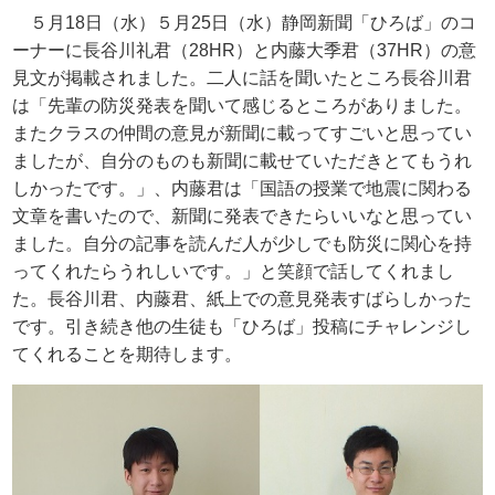
５月
18
日（水）５月
25
日（水）静岡新聞「ひろば」のコ
ーナーに長谷川礼君（
28HR
）と内藤大季君（
37HR
）の意
見文が掲載されました。二人に話を聞いたところ長谷川君
は「先輩の防災発表を聞いて感じるところがありました。
またクラスの仲間の意見が新聞に載ってすごいと思ってい
ましたが、自分のものも新聞に載せていただきとてもうれ
しかったです。」、内藤君は「国語の授業で地震に関わる
文章を書いたので、新聞に発表できたらいいなと思ってい
ました。自分の記事を読んだ人が少しでも防災に関心を持
ってくれたらうれしいです。」と笑顔で話してくれまし
た。長谷川君、内藤君、紙上での意見発表すばらしかった
です。引き続き他の生徒も「ひろば」投稿にチャレンジし
てくれることを期待します。