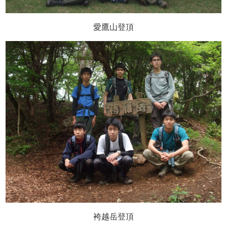
愛鷹山登頂
袴越岳登頂