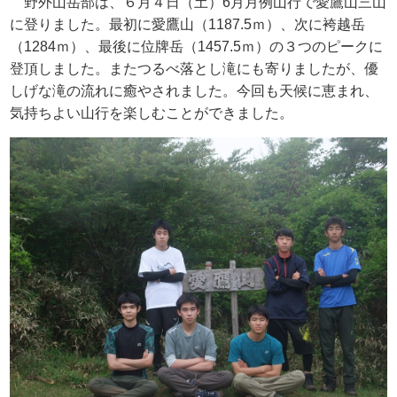
野外山岳部は、６月４日（土）
6
月月例山行で愛鷹山三山
に登りました。最初に愛鷹山（
1187.5
ｍ）、次に袴越岳
（
1284
ｍ）、最後に位牌岳（
1457.5
ｍ）の３つのピークに
登頂しました。またつるべ落とし滝にも寄りましたが、優
しげな滝の流れに癒やされました。今回も天候に恵まれ、
気持ちよい山行を楽しむことができました。