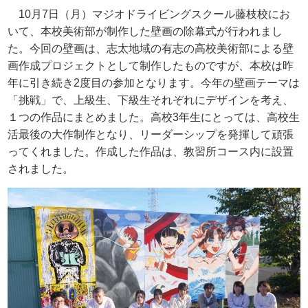
10月
7
日（月）マジオドライビングスクール藤枝校にお
いて、本校美術部が制作した壁画の除幕式が行われまし
た。今回の壁画は、志太地域の有志の高校美術部による壁
画作成プロジェクトとして制作したものですが、本校は昨
年に引き続き
2
度目の参加となります。今年の壁画テーマは
「挑戦」で、上級生、下級生それぞれにデザインを考え、
１つの作品にまとめました。高校
3
年生にとっては、高校生
活最後の大作制作となり、リーダーシップを発揮して頑張
ってくれました。作成した作品は、教習所コース内に設置
されました。