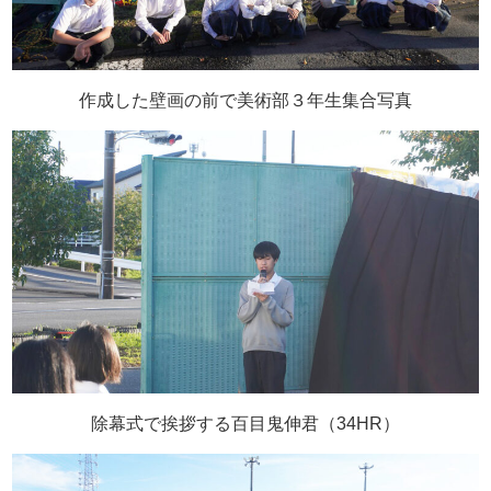
作成した壁画の前で美術部３年生集合写真
除幕式で挨拶する百目鬼伸君（
34HR
）