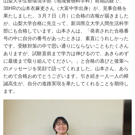
山梨大学生命環境学部（地域食物科学科）前期試験で、
38HR
の山本衣麻吏さん（大富中学出身）が、見事合格を
果たしました。３月７日（月）に合格の吉報が届きました
が、山梨大学合格に先立って、新潟県立大学人間生活科学
部にも合格しています。山本さんは、「発表された合格番
号の中に自分の番号があったときは、素直にうれしかった
です。受験対策の中で思い通りにならないこともたくさん
ありますが、試験直前まで学力は伸びるので、あきらめず
に最後まで取り組んでください。」と合格の喜びと後輩へ
のメッセージを笑顔で語ってくれました。山本さん、あら
ためて合格おめでとうございます。引き続き一人一人の樟
誠高生が、自分の進路実現を果たしてくれることを期待し
ます。