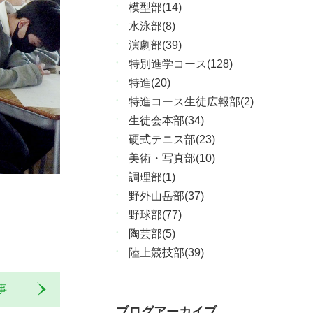
模型部(14)
水泳部(8)
演劇部(39)
特別進学コース(128)
特進(20)
特進コース生徒広報部(2)
生徒会本部(34)
硬式テニス部(23)
美術・写真部(10)
調理部(1)
野外山岳部(37)
野球部(77)
陶芸部(5)
陸上競技部(39)
記事
ブログアーカイブ