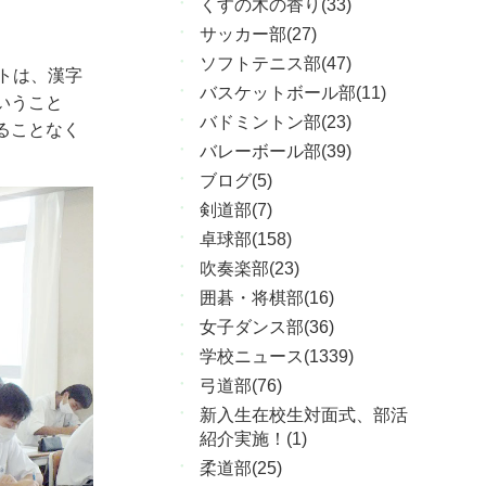
くすの木の香り(33)
サッカー部(27)
ソフトテニス部(47)
トは、漢字
バスケットボール部(11)
いうこと
バドミントン部(23)
ることなく
バレーボール部(39)
ブログ(5)
剣道部(7)
卓球部(158)
吹奏楽部(23)
囲碁・将棋部(16)
女子ダンス部(36)
学校ニュース(1339)
弓道部(76)
新入生在校生対面式、部活
紹介実施！(1)
柔道部(25)