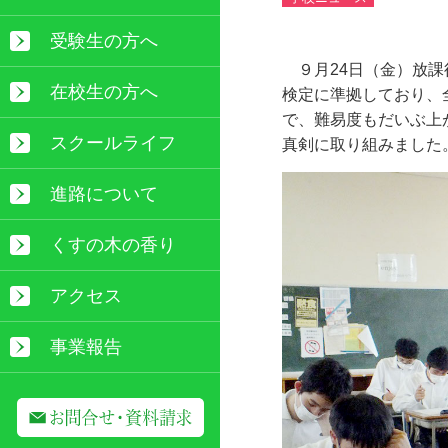
受験生の方へ
９月
24
日（金）放課
在校生の方へ
検定に準拠しており、
で、難易度もだいぶ上
スクールライフ
真剣に取り組みました
進路について
くすの木の香り
アクセス
事業報告