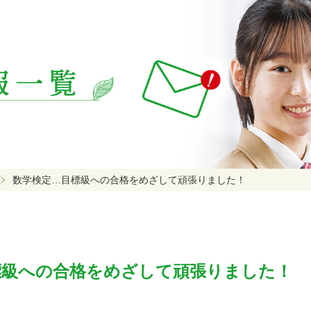
数学検定…目標級への合格をめざして頑張りました！
標級への合格をめざして頑張りました！