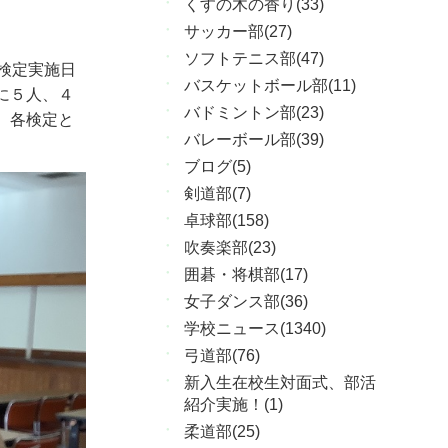
くすの木の香り(33)
サッカー部(27)
ソフトテニス部(47)
検定実施日
バスケットボール部(11)
に５人、４
バドミントン部(23)
。各検定と
バレーボール部(39)
ブログ(5)
剣道部(7)
卓球部(158)
吹奏楽部(23)
囲碁・将棋部(17)
女子ダンス部(36)
学校ニュース(1340)
弓道部(76)
新入生在校生対面式、部活
紹介実施！(1)
柔道部(25)