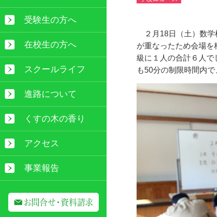
受験生の方へ
２月
18
日（土）数学
在校生の方へ
が重なったため会場を
級に１人の合計６人で
スクールライフ
も
50
分の制限時間内で
進路について
くすの木の香り
アクセス
事業報告