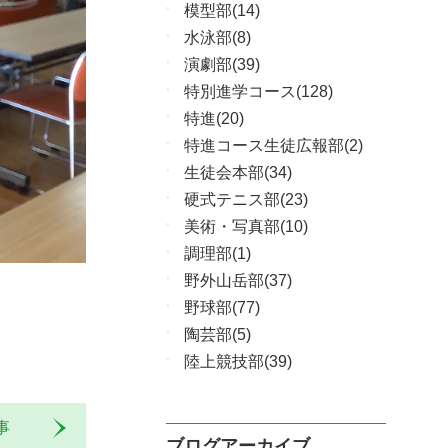
模型部(14)
水泳部(8)
演劇部(39)
特別進学コース(128)
特進(20)
特進コース生徒広報部(2)
生徒会本部(34)
硬式テニス部(23)
美術・写真部(10)
調理部(1)
野外山岳部(37)
野球部(77)
陶芸部(5)
陸上競技部(39)
記事
ブログアーカイブ