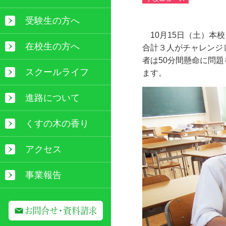
受験生の方へ
10月
15
日（土）本校
在校生の方へ
合計３人がチャレンジ
者は
50
分間懸命に問題
スクールライフ
ます。
進路について
くすの木の香り
アクセス
事業報告