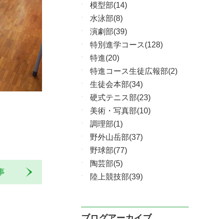
模型部(14)
水泳部(8)
演劇部(39)
特別進学コース(128)
特進(20)
特進コース生徒広報部(2)
生徒会本部(34)
硬式テニス部(23)
美術・写真部(10)
調理部(1)
野外山岳部(37)
野球部(77)
陶芸部(5)
記事
陸上競技部(39)
ブログアーカイブ