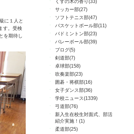
くすの木の香り(33)
サッカー部(27)
ソフトテニス部(47)
級に１人と
バスケットボール部(11)
ます。受検
バドミントン部(23)
とを期待し
バレーボール部(39)
ブログ(5)
剣道部(7)
卓球部(158)
吹奏楽部(23)
囲碁・将棋部(16)
女子ダンス部(36)
学校ニュース(1339)
弓道部(76)
新入生在校生対面式、部活
紹介実施！(1)
柔道部(25)