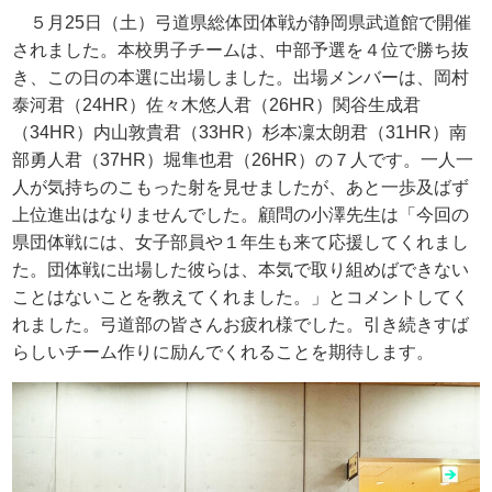
５月
25
日（土）弓道県総体団体戦が静岡県武道館で開催
されました。本校男子チームは、中部予選を４位で勝ち抜
き、この日の本選に出場しました。出場メンバーは、岡村
泰河君（
24HR
）佐々木悠人君（
26HR
）関谷生成君
（
34HR
）内山敦貴君（
33HR
）杉本凜太朗君（
31HR
）南
部勇人君（
37HR
）堀隼也君（
26HR
）の７人です。一人一
人が気持ちのこもった射を見せましたが、あと一歩及ばず
上位進出はなりませんでした。顧問の小澤先生は「今回の
県団体戦には、女子部員や１年生も来て応援してくれまし
た。団体戦に出場した彼らは、本気で取り組めばできない
ことはないことを教えてくれました。」とコメントしてく
れました。弓道部の皆さんお疲れ様でした。引き続きすば
らしいチーム作りに励んでくれることを期待します。