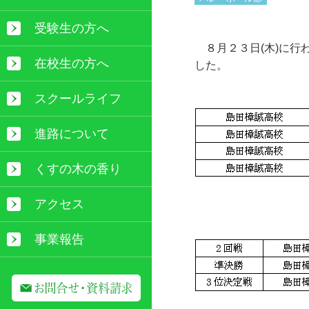
受験生の方へ
８月２３日(木)に行
在校生の方へ
した。
スクールライフ
進路について
くすの木の香り
アクセス
事業報告