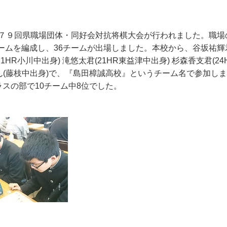
７９回県職場団体・同好会対抗将棋大会が行われました。職場
ムを編成し、36チームが出場しました。本校から、谷坂祐輝君
21HR小川中出身) 滝悠太君(21HR東益津中出身) 杉森香支君(2
ん(藤枝中出身)で、『島田樟誠高校』というチーム名で参加し
スの部で10チーム中8位でした。