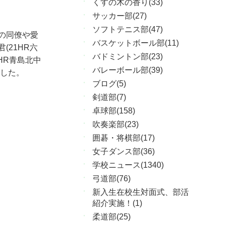
くすの木の香り(33)
サッカー部(27)
ソフトテニス部(47)
の同僚や愛
バスケットボール部(11)
(21HR六
バドミントン部(23)
4HR青島北中
バレーボール部(39)
ました。
ブログ(5)
剣道部(7)
卓球部(158)
吹奏楽部(23)
囲碁・将棋部(17)
女子ダンス部(36)
学校ニュース(1340)
弓道部(76)
新入生在校生対面式、部活
紹介実施！(1)
柔道部(25)