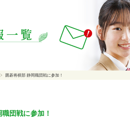
囲碁将棋部 静岡職団戦に参加！
岡職団戦に参加！