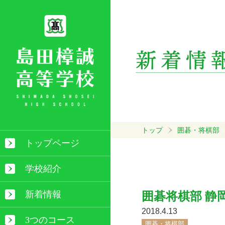
トップ
囲碁・将棋部
トップページ
学校紹介
新着情報
囲碁将棋部 静
2018.4.13
3つのコース
囲碁・将棋部