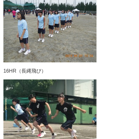
16HR（長縄飛び）