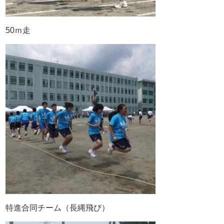
50ｍ走
特進合同チーム（長縄飛び）