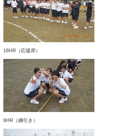
16HR（応援席）
6HR（綱引き）