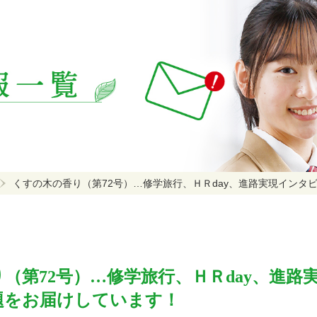
くすの木の香り（第72号）…修学旅行、ＨＲday、進路実現インタ
（第72号）…修学旅行、ＨＲday、進路
題をお届けしています！