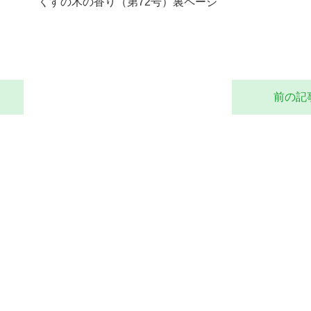
くすの木の香り（第
72
号）裏ページ
前の