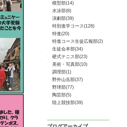
模型部(14)
水泳部(8)
演劇部(39)
特別進学コース(128)
特進(20)
特進コース生徒広報部(2)
生徒会本部(34)
硬式テニス部(23)
美術・写真部(10)
調理部(1)
野外山岳部(37)
野球部(77)
陶芸部(5)
陸上競技部(39)
ブログアーカイブ