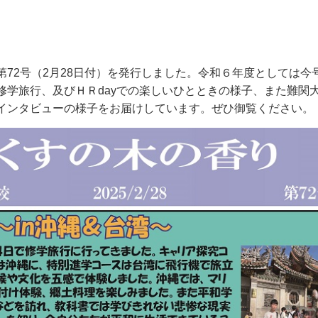
第
72
号（
2
月
28
日付）を発行しました。令和６年度としては今
修学旅行、及びＨＲ
day
での楽しいひとときの様子、また難関
インタビューの様子をお届けしています。ぜひ御覧ください。