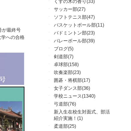
くすの木の香り(33)
サッカー部(27)
ソフトテニス部(47)
バスケットボール部(11)
号が最終号
バドミントン部(23)
大学への合格
バレーボール部(39)
ブログ(5)
剣道部(7)
卓球部(158)
吹奏楽部(23)
囲碁・将棋部(17)
女子ダンス部(36)
学校ニュース(1340)
弓道部(76)
新入生在校生対面式、部活
紹介実施！(1)
柔道部(25)