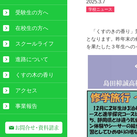
2025.3.7
学校ニュース
受験生の方へ
在校生の方へ
「くすのきの香り」
となります。昨年末の
スクールライフ
を果たした３年生への
進路について
くすの木の香り
アクセス
事業報告