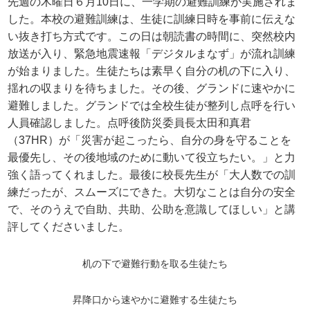
先週の木曜日６月10日に、一学期の避難訓練が実施されま
した。本校の避難訓練は、生徒に訓練日時を事前に伝えな
い抜き打ち方式です。この日は朝読書の時間に、突然校内
放送が入り、緊急地震速報「デジタルまなず」が流れ訓練
が始まりました。生徒たちは素早く自分の机の下に入り、
揺れの収まりを待ちました。その後、グランドに速やかに
避難しました。グランドでは全校生徒が整列し点呼を行い
人員確認しました。点呼後防災委員長太田和真君
（37HR）が「災害が起こったら、自分の身を守ることを
最優先し、その後地域のために動いて役立ちたい。」と力
強く語ってくれました。最後に校長先生が「大人数での訓
練だったが、スムーズにできた。大切なことは自分の安全
で、そのうえで自助、共助、公助を意識してほしい」と講
評してくださいました。
机の下で避難行動を取る生徒たち
昇降口から速やかに避難する生徒たち