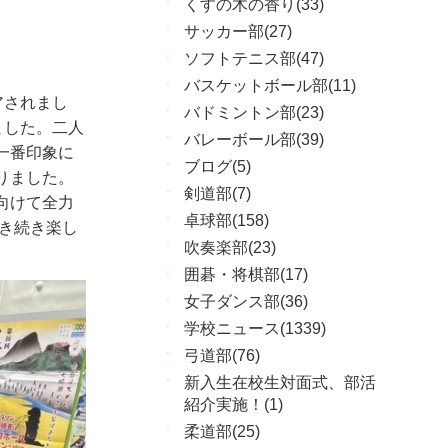
くすの木の香り(33)
サッカー部(27)
ソフトテニス部(47)
バスケットボール部(11)
アされまし
バドミントン部(23)
ました。二人
バレーボール部(39)
一番印象に
ブログ(5)
りました。
剣道部(7)
向けて全力
卓球部(158)
き続き楽し
吹奏楽部(23)
囲碁・将棋部(17)
女子ダンス部(36)
学校ニュース(1339)
弓道部(76)
新入生在校生対面式、部活
紹介実施！(1)
柔道部(25)