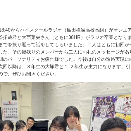
18:40
からハイスクールラジオ（島田樟誠高校番組）がオンエ
松拓哉君と大西菜央さん（ともに
38HR
）がラジオ卒業となり
までを振り返って話をしてもらいました。二人はともに初回が
した。その後残りのメンバーから二人にお礼のメッセージがあ
間のパーソナリティお疲れ様でした。今後は自分の進路実現に
次回以降は、３年生の大塚君と１
,
２年生が主力になります。引
ので、ぜひお聞きください。