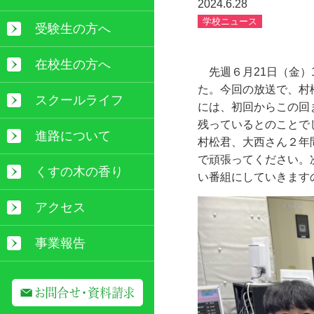
2024.6.28
学校ニュース
受験生の方へ
在校生の方へ
先週６月
21
日（金）
た。今回の放送で、村
スクールライフ
には、初回からこの回
残っているとのことで
進路について
村松君、大西さん２年
で頑張ってください。
くすの木の香り
い番組にしていきます
アクセス
事業報告