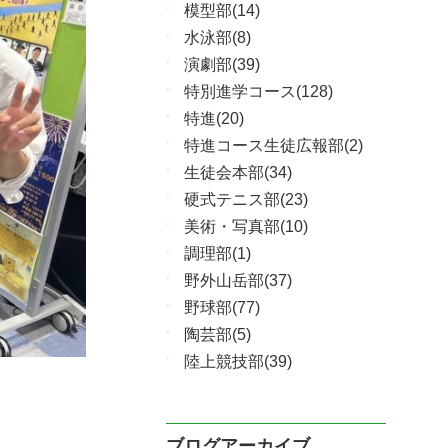
模型部(14)
水泳部(8)
演劇部(39)
特別進学コース(128)
特進(20)
特進コース生徒広報部(2)
生徒会本部(34)
硬式テニス部(23)
美術・写真部(10)
調理部(1)
野外山岳部(37)
野球部(77)
陶芸部(5)
陸上競技部(39)
ブログアーカイブ