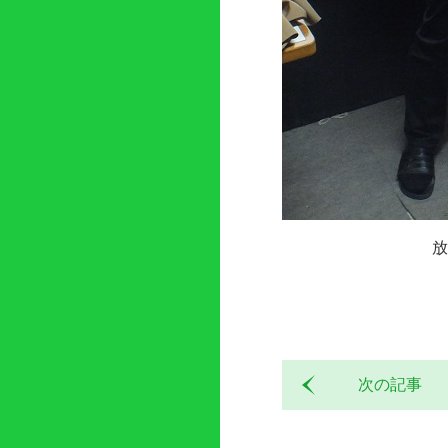
放
次の記事