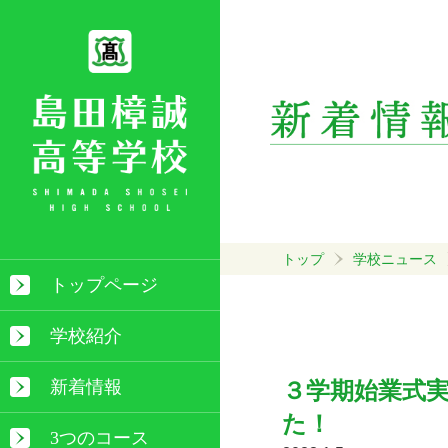
トップ
学校ニュース
トップページ
学校紹介
新着情報
３学期始業式
た！
3つのコース