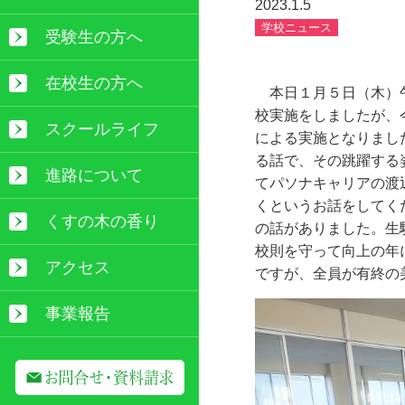
2023.1.5
学校ニュース
受験生の方へ
在校生の方へ
本日１月５日（木）午
校実施をしましたが、
スクールライフ
による実施となりまし
る話で、その跳躍する
進路について
てパソナキャリアの渡
くというお話をしてく
くすの木の香り
の話がありました。生
校則を守って向上の年
アクセス
ですが、全員が有終の
事業報告