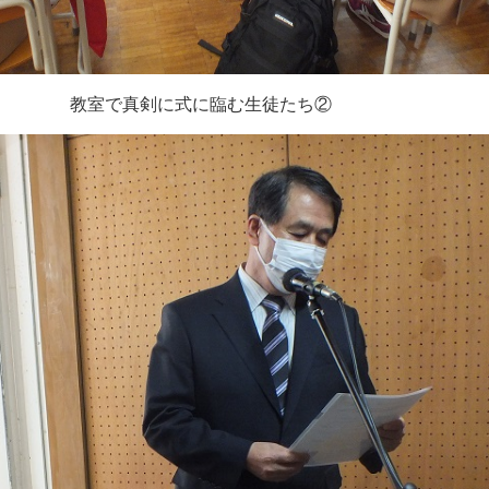
教室で真剣に式に臨む生徒たち②