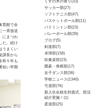
くすの木の香り(33)
サッカー部(27)
ソフトテニス部(47)
バスケットボール部(11)
体育館で全
バドミントン部(23)
に一斉放送
バレーボール部(39)
）にまつわ
ブログ(5)
した。続け
剣道部(7)
はうまくい
卓球部(158)
徒課長から
吹奏楽部(23)
令和５年も
囲碁・将棋部(17)
番短い学期
女子ダンス部(36)
学校ニュース(1340)
弓道部(76)
新入生在校生対面式、部活
紹介実施！(1)
柔道部(25)