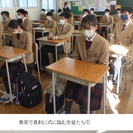
教室で真剣に式に臨む生徒たち①