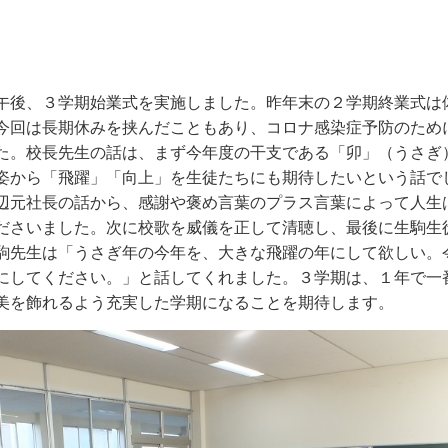
後、３学期始業式を実施しました。昨年末の２学期終業式は
今回は長期休みを挟んだこともあり、コロナ感染症予防のため
た。校長先生の話は、まず今年度の干支である「卯」（うさぎ
姿から「飛躍」「向上」を生徒たちにも期待したいという話で
辺元社長の話から、感謝や褒め言葉のプラス言葉によって人生
ださいました。次に校歌を威儀を正して清聴し、最後に生駒生
駒先生は「うさぎ年の今年を、大きな飛躍の年にして欲しい。
にしてください。」と話してくれました。３学期は、１年で一
美を飾れるよう充実した学期になることを期待します。