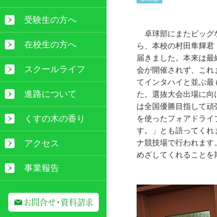
受験生の方へ
卓球部にまたビッグな
在校生の方へ
ら、本校の村田隼輝君
届きました。本来は最
スクールライフ
会が開催されず、これ
てインタハイと並ぶ最
進路について
た。選抜大会出場に向
は全国優勝目指して頑
くすの木の香り
を使ったフォアドライ
す。」とも語ってくれ
ナ競技場で行われます
アクセス
めざしてくれることを
事業報告