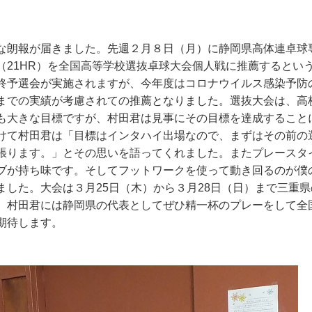
朗報が届きました。先週２月８日（月）に静岡県高体連卓球
（21HR）を全国高等学校選抜卓球大会個人戦に推薦するとい
終予選会が実施されますが、今年度はコロナウイルス感染予防
までの実績が考慮されての推薦となりました。選抜大会は、高
も大きな目標ですが、村田君は見事にその目標を達成すること
けて村田君は「目標はインタハイ出場なので、まずはその前の
張ります。」とその思いを語ってくれました。またプレースタ
ブが持ち味です。そしてフットワークを使って動き回るのが僕
ました。大会は３月25日（木）から３月28日（日）まで三重
。村田君には静岡県の代表としてぜひ精一杯のプレーをして全
期待します。