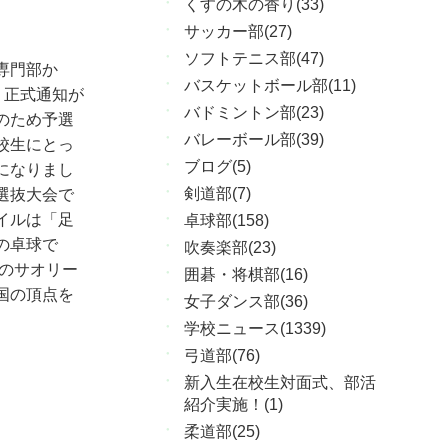
くすの木の香り(33)
サッカー部(27)
ソフトテニス部(47)
専門部か
バスケットボール部(11)
う正式通知が
バドミントン部(23)
のため予選
バレーボール部(39)
校生にとっ
ブログ(5)
になりまし
剣道部(7)
選抜大会で
イルは「足
卓球部(158)
の卓球で
吹奏楽部(23)
県のサオリー
囲碁・将棋部(16)
国の頂点を
女子ダンス部(36)
学校ニュース(1339)
弓道部(76)
新入生在校生対面式、部活
紹介実施！(1)
柔道部(25)