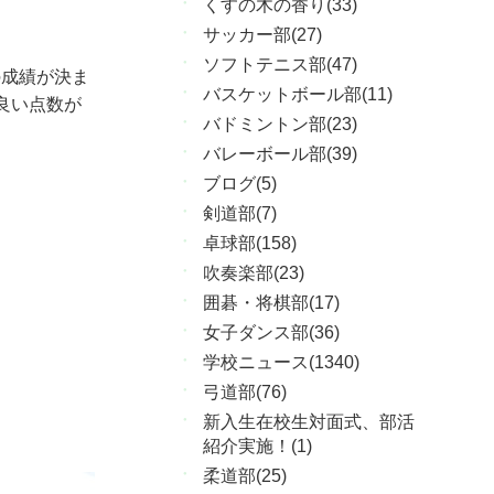
くすの木の香り(33)
サッカー部(27)
ソフトテニス部(47)
の成績が決ま
バスケットボール部(11)
良い点数が
バドミントン部(23)
バレーボール部(39)
ブログ(5)
剣道部(7)
卓球部(158)
吹奏楽部(23)
囲碁・将棋部(17)
女子ダンス部(36)
学校ニュース(1340)
弓道部(76)
新入生在校生対面式、部活
紹介実施！(1)
柔道部(25)