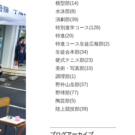
模型部(14)
水泳部(8)
演劇部(39)
特別進学コース(128)
特進(20)
特進コース生徒広報部(2)
生徒会本部(34)
硬式テニス部(23)
美術・写真部(10)
調理部(1)
野外山岳部(37)
野球部(77)
陶芸部(5)
陸上競技部(39)
ブログアーカイブ