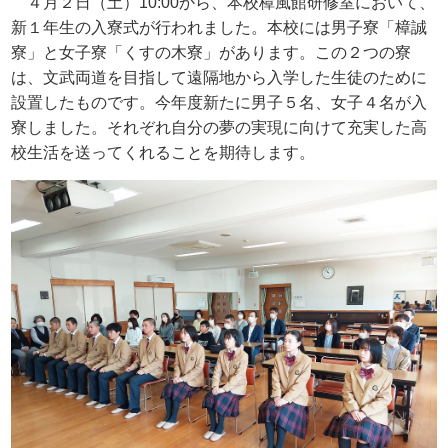
４月２日（土）
10:00
から、本校樟風館研修室において、
新１年生の入寮式が行われました。本校には男子寮「樟誠
寮」と女子寮「くすの木寮」があります。この２つの寮
は、文武両道を目指して遠隔地から入学した生徒のために
設置したものです。今年度新たに男子５名、女子４名が入
寮しました。それぞれ自分の夢の実現に向けて充実した高
校生活を送ってくれることを期待します。