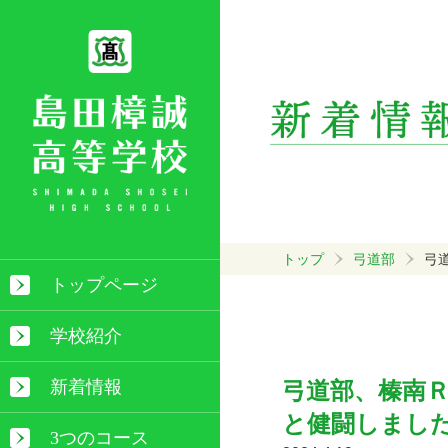
トップ
弓道部
弓
トップページ
学校紹介
新着情報
弓道部、榛南
と健闘しまし
3つのコース