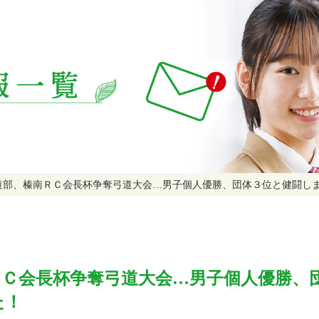
道部、榛南ＲＣ会長杯争奪弓道大会…男子個人優勝、団体３位と健闘し
ＲＣ会長杯争奪弓道大会…男子個人優勝、
た！