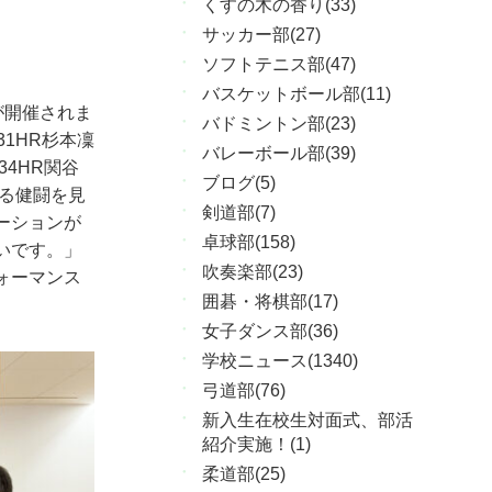
くすの木の香り(33)
サッカー部(27)
ソフトテニス部(47)
バスケットボール部(11)
が開催されま
バドミントン部(23)
1HR杉本凜
バレーボール部(39)
34HR
関谷
ブログ(5)
る健闘を見
剣道部(7)
ーションが
卓球部(158)
いです。」
吹奏楽部(23)
ォーマンス
囲碁・将棋部(17)
女子ダンス部(36)
学校ニュース(1340)
弓道部(76)
新入生在校生対面式、部活
紹介実施！(1)
柔道部(25)