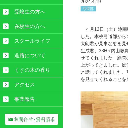
2024.4.19
弓道部
受験生の方へ
在校生の方へ
４月
13
日（土）静岡
した。本校弓道部から
スクールライフ
太朗君が見事な射を見
生成君、
33HR
内山敦
進路について
せてくれました。顧問
上がってきました。総
くすの木の香り
と話してくれました。
を見せてくれることを
アクセス
事業報告