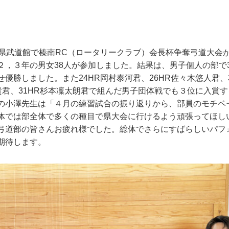
県武道館で榛南
RC
（ロータリークラブ）会長杯争奪弓道大会
２，３年の男女
38
人が参加しました。結果は、男子個人の部で3
せ優勝しました。また
24HR
岡村泰河君、
26HR
佐々木悠人君、
貴君、
31HR
杉本凜太朗君で組んだ男子団体戦でも３位に入賞す
の小澤先生は「４月の練習試合の振り返りから、部員のモチベ
体では部全体で多くの種目で県大会に行けるよう頑張ってほし
弓道部の皆さんお疲れ様でした。総体でさらにすばらしいパフ
期待します。