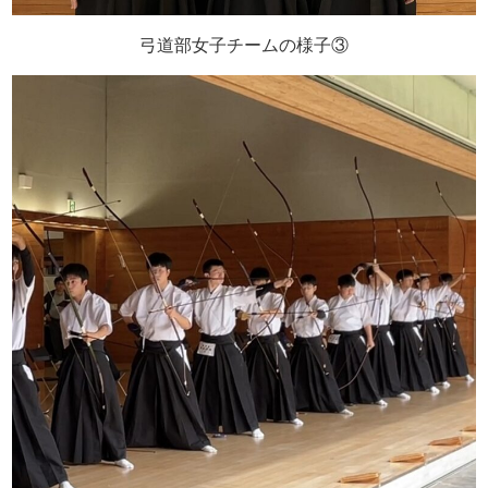
弓道部女子チームの様子③