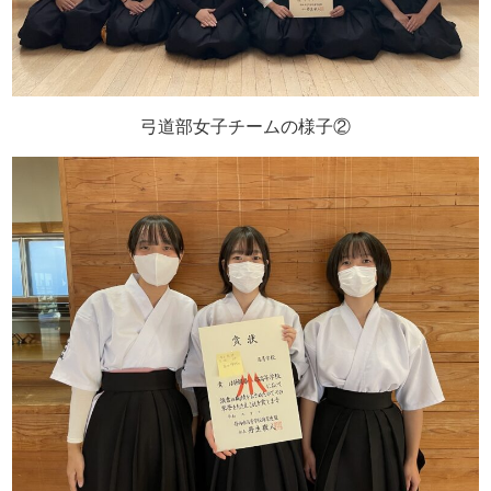
弓道部女子チームの様子②