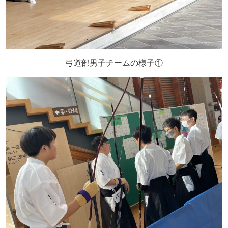
弓道部男子チームの様子①