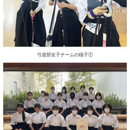
弓道部女子チームの様子①