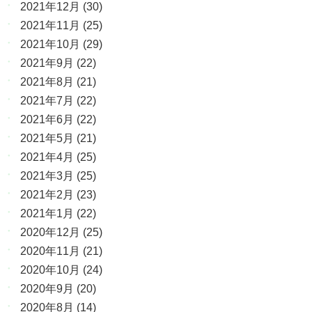
2021年12月
(30)
2021年11月
(25)
2021年10月
(29)
2021年9月
(22)
2021年8月
(21)
2021年7月
(22)
2021年6月
(22)
2021年5月
(21)
2021年4月
(25)
2021年3月
(25)
2021年2月
(23)
2021年1月
(22)
2020年12月
(25)
2020年11月
(21)
2020年10月
(24)
2020年9月
(20)
2020年8月
(14)