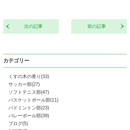
次の記事
前の記事
カテゴリー
くすの木の香り(33)
サッカー部(27)
ソフトテニス部(47)
バスケットボール部(11)
バドミントン部(23)
バレーボール部(39)
ブログ(5)