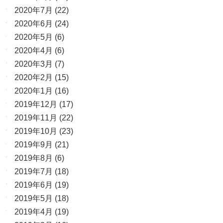
2020年7月
(22)
2020年6月
(24)
2020年5月
(6)
2020年4月
(6)
2020年3月
(7)
2020年2月
(15)
2020年1月
(16)
2019年12月
(17)
2019年11月
(22)
2019年10月
(23)
2019年9月
(21)
2019年8月
(6)
2019年7月
(18)
2019年6月
(19)
2019年5月
(18)
2019年4月
(19)