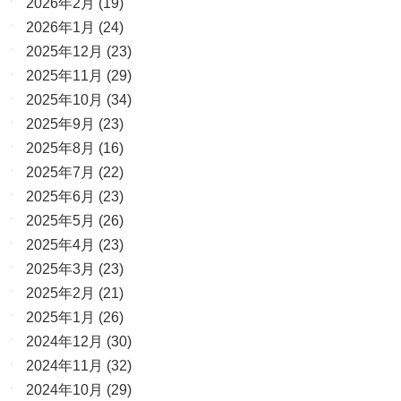
2026年2月
(19)
2026年1月
(24)
2025年12月
(23)
2025年11月
(29)
2025年10月
(34)
2025年9月
(23)
2025年8月
(16)
2025年7月
(22)
2025年6月
(23)
2025年5月
(26)
2025年4月
(23)
2025年3月
(23)
2025年2月
(21)
2025年1月
(26)
2024年12月
(30)
2024年11月
(32)
2024年10月
(29)