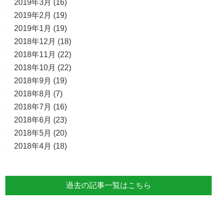
2019年3月
(16)
2019年2月
(19)
2019年1月
(19)
2018年12月
(18)
2018年11月
(22)
2018年10月
(22)
2018年9月
(19)
2018年8月
(7)
2018年7月
(16)
2018年6月
(23)
2018年5月
(20)
2018年4月
(18)
過去の記事一覧はこちら