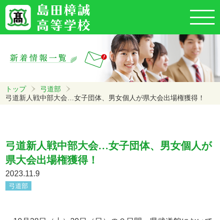
トップ
弓道部
弓道新人戦中部大会…女子団体、男女個人が県大会出場権獲得！
弓道新人戦中部大会…女子団体、男女個人が
県大会出場権獲得！
2023.11.9
弓道部