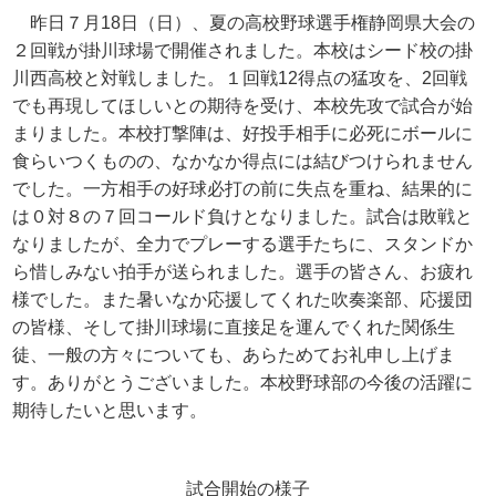
昨日７月18日（日）、夏の高校野球選手権静岡県大会の
２回戦が掛川球場で開催されました。本校はシード校の掛
川西高校と対戦しました。１回戦12得点の猛攻を、2回戦
でも再現してほしいとの期待を受け、本校先攻で試合が始
まりました。本校打撃陣は、好投手相手に必死にボールに
食らいつくものの、なかなか得点には結びつけられません
でした。一方相手の好球必打の前に失点を重ね、結果的に
は０対８の７回コールド負けとなりました。試合は敗戦と
なりましたが、全力でプレーする選手たちに、スタンドか
ら惜しみない拍手が送られました。選手の皆さん、お疲れ
様でした。また暑いなか応援してくれた吹奏楽部、応援団
の皆様、そして掛川球場に直接足を運んでくれた関係生
徒、一般の方々についても、あらためてお礼申し上げま
す。ありがとうございました。本校野球部の今後の活躍に
期待したいと思います。
試合開始の様子