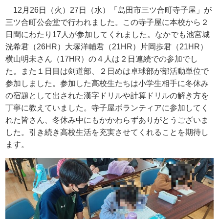
12月
26
日（火）
27
日（水）「島田市三ツ合町寺子屋」が
三ツ合町公会堂で行われました。この寺子屋に本校から２
日間にわたり
17
人が参加してくれました。なかでも池宮城
洸希君（
26HR
）大塚洋輔君（
21HR
）片岡歩君（
21HR
）
横山明未さん（
17HR
）の４人は２日連続での参加でし
た。また１日目は剣道部、２日めは卓球部が部活動単位で
参加しました。参加した高校生たちは小学生相手に冬休み
の宿題として出された漢字ドリルや計算ドリルの解き方を
丁寧に教えていました。寺子屋ボランティアに参加してく
れた皆さん、冬休み中にもかかわらずありがとうございま
した。引き続き高校生活を充実させてくれることを期待し
ます。