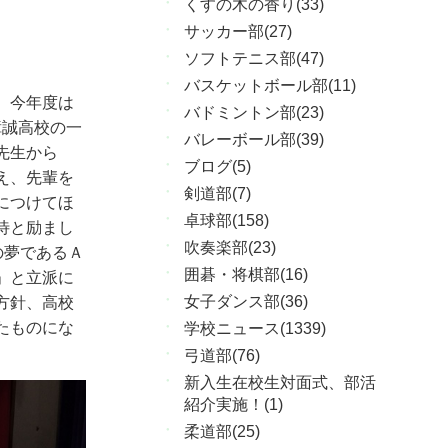
くすの木の香り(33)
サッカー部(27)
ソフトテニス部(47)
バスケットボール部(11)
。今年度は
バドミントン部(23)
樟誠高校の一
バレーボール部(39)
先生から
ブログ(5)
え、先輩を
剣道部(7)
につけてほ
卓球部(158)
待と励まし
吹奏楽部(23)
の夢であるＡ
囲碁・将棋部(16)
」と立派に
女子ダンス部(36)
方針、高校
たものにな
学校ニュース(1339)
弓道部(76)
新入生在校生対面式、部活
紹介実施！(1)
柔道部(25)