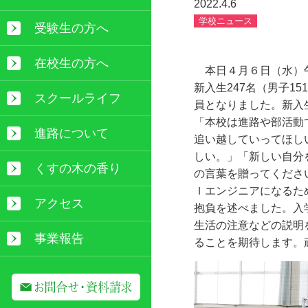
2022.4.6
学校ニュース
受験生の方へ
在校生の方へ
本日４月６日（水）午
新入生
247
名（男子
151
スクールライフ
員となりました。新入
「本校は進路や部活動
進路について
追い越していってほし
しい。」「新しい自分
くすの木の香り
の言葉を贈ってくださ
Ｉエンジニアになるた
アクセス
抱負を述べました。入
生活の注意などの説明
事業報告
ることを期待します。