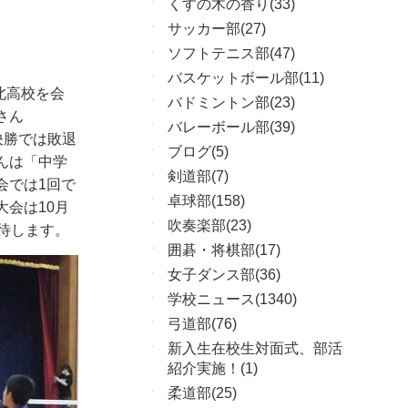
くすの木の香り(33)
サッカー部(27)
ソフトテニス部(47)
バスケットボール部(11)
北高校を会
バドミントン部(23)
さん
バレーボール部(39)
決勝では敗退
ブログ(5)
んは「中学
剣道部(7)
会では
1
回で
卓球部(158)
大会は
10
月
吹奏楽部(23)
待します。
囲碁・将棋部(17)
女子ダンス部(36)
学校ニュース(1340)
弓道部(76)
新入生在校生対面式、部活
紹介実施！(1)
柔道部(25)