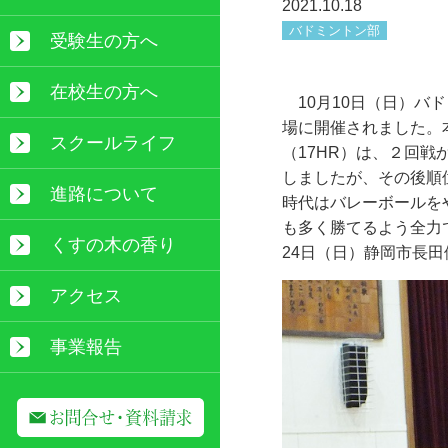
2021.10.18
バドミントン部
受験生の方へ
在校生の方へ
10月
10
日（日）バド
場に開催されました。
スクールライフ
（
17HR
）は、２回戦
しましたが、その後順
進路について
時代はバレーボールを
も多く勝てるよう全力
くすの木の香り
24
日（日）静岡市長田
アクセス
事業報告