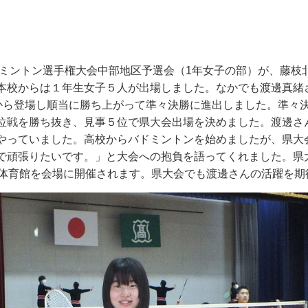
ミントン選手権大会中部地区予選会（
1
年女子の部）が、藤枝
本校からは１年生女子５人が出場しました。なかでも渡邊真緒
から登場し順当に勝ち上がって準々決勝に進出しました。準々
位戦を勝ち抜き、見事５位で県大会出場を決めました。渡邊さ
やっていました。高校からバドミントンを始めましたが、県大
で頑張りたいです。」と大会への抱負を語ってくれました。県
体育館を会場に開催されます。県大会でも渡邊さんの活躍を期