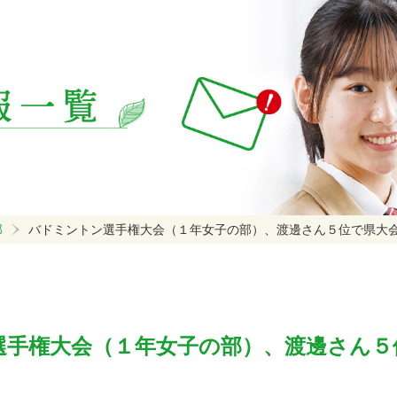
部
バドミントン選手権大会（１年女子の部）、渡邊さん５位で県大
選手権大会（１年女子の部）、渡邊さん５