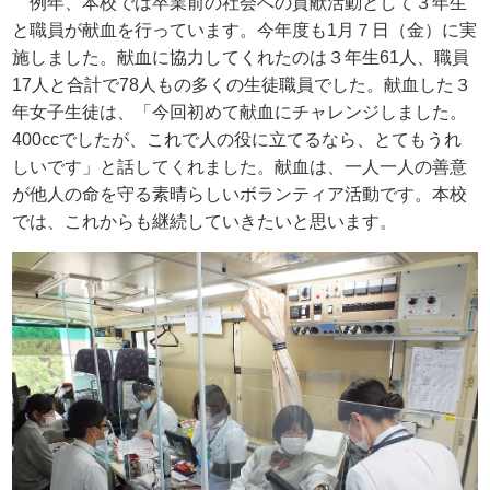
例年、本校では卒業前の社会への貢献活動として３年生
と職員が献血を行っています。今年度も
1
月７日（金）に実
施しました。献血に協力してくれたのは３年生
61
人、職員
17
人と合計で
78
人もの多くの生徒職員でした。献血した３
年女子生徒は、「今回初めて献血にチャレンジしました。
400cc
でしたが、これで人の役に立てるなら、とてもうれ
しいです」と話してくれました。献血は、一人一人の善意
が他人の命を守る素晴らしいボランティア活動です。本校
では、これからも継続していきたいと思います。