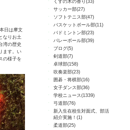
くすの木の香り(33)
サッカー部(27)
ソフトテニス部(47)
バスケットボール部(11)
本日は摩文
バドミントン部(23)
となりお土
バレーボール部(39)
台湾の歴史
ブログ(5)
ります。い
剣道部(7)
スの様子を
卓球部(158)
吹奏楽部(23)
囲碁・将棋部(16)
女子ダンス部(36)
学校ニュース(1339)
弓道部(76)
新入生在校生対面式、部活
紹介実施！(1)
柔道部(25)