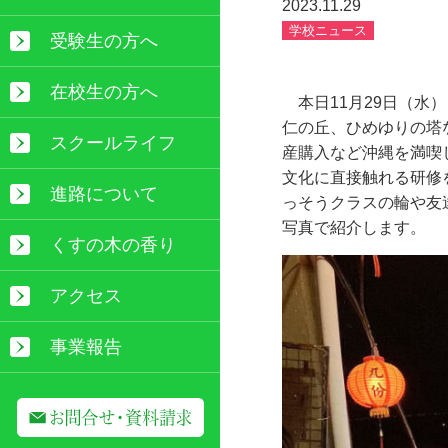
2023.11.29
学校ニュース
受験生の方へ
在校生の方へ
本日
11
月
29
日（水）
仁の丘、ひめゆりの塔
スクールライフ
産購入など沖縄を満喫
文化に直接触れる研修
進路について
っそうクラスの輪や友
写真で紹介します。
くすの木の香り
アクセス
事業報告