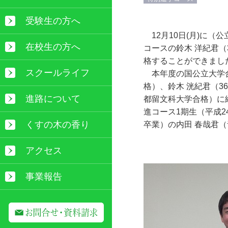
受験生の方へ
12月10日(月)に
在校生の方へ
コースの鈴木 洋紀君
格することができまし
スクールライフ
本年度の国公立大学合
格）、鈴木 洸紀君（3
進路について
都留文科大学合格）に
進コース1期生（平成2
くすの木の香り
卒業）の内田 春哉君
アクセス
事業報告