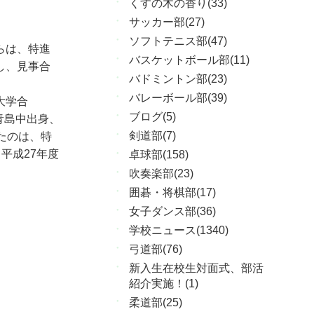
くすの木の香り(33)
サッカー部(27)
ソフトテニス部(47)
らは、特進
バスケットボール部(11)
し、見事合
バドミントン部(23)
バレーボール部(39)
大学合
ブログ(5)
青島中出身、
剣道部(7)
たのは、特
平成27年度
卓球部(158)
吹奏楽部(23)
囲碁・将棋部(17)
女子ダンス部(36)
学校ニュース(1340)
弓道部(76)
新入生在校生対面式、部活
紹介実施！(1)
柔道部(25)