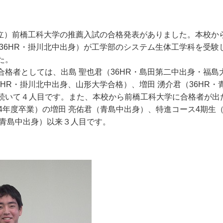
（公立）前橋工科大学の推薦入試の合格発表がありました。本校か
（36HR・掛川北中出身）が工学部のシステム生体工学科を受験
た。
格者としては、出島 聖也君（36HR・島田第二中出身・福島
6HR・掛川北中出身、山形大学合格）、増田 湧介君（36HR・
続いて４人目です。また、本校から前橋工科大学に合格者が出
4年度卒業）の増田 亮佑君（青島中出身）、特進コース4期生（
（青島中出身）以来３人目です。