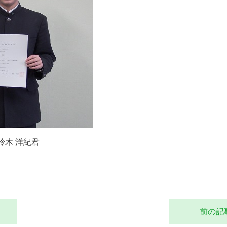
鈴木 洋紀君
前の