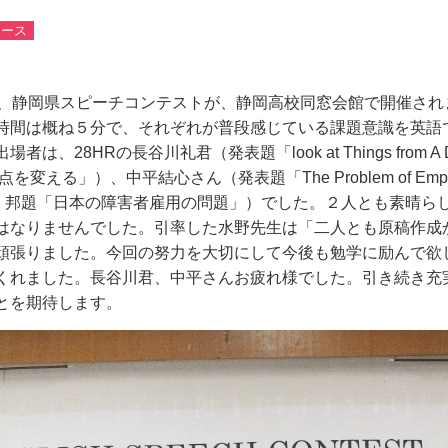
コース
、静岡県スピーチコンテストが、静岡高校同窓会館で開催され
時間は概ね５分で、それぞれが普段感じている課題意識を英語
出場者は、
28HR
の長谷川礼君（発表題「
look at Things from A 
点を変える」）、中平結心さん（発表題「
The Problem of Emp
」邦題「日本の障害者雇用の問題」）でした。２人とも素晴ら
はなりませんでした。引率した水野先生は「二人とも原稿作成
頑張りました。今回の努力を大切にして今後も勉学に励んで欲
くれました。長谷川君、中平さんお疲れ様でした。引き続き充
とを期待します。