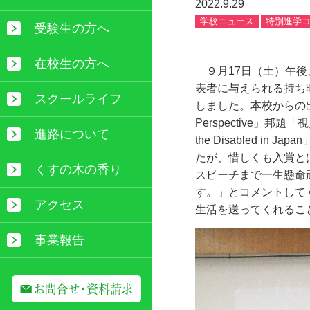
2022.9.29
学校ニュース
特別進学
受験生の方へ
在校生の方へ
９月
17
日（土）午後
表者に与えられる持ち
スクールライフ
しました。本校からの
Perspective
」邦題「視
進路について
the Disabled in Japan
たが、惜しくも入賞と
くすの木の香り
スピーチまで一生懸命
す。」とコメントして
アクセス
生活を送ってくれるこ
事業報告