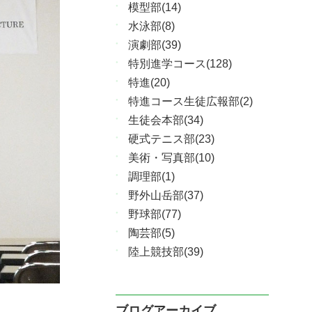
模型部(14)
水泳部(8)
演劇部(39)
特別進学コース(128)
特進(20)
特進コース生徒広報部(2)
生徒会本部(34)
硬式テニス部(23)
美術・写真部(10)
調理部(1)
野外山岳部(37)
野球部(77)
陶芸部(5)
陸上競技部(39)
ブログアーカイブ