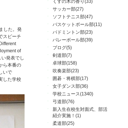
くすの木の香り(33)
サッカー部(27)
ソフトテニス部(47)
バスケットボール部(11)
ました。発
バドミントン部(23)
でスピーチ
バレーボール部(39)
Different
ブログ(5)
loyment of
剣道部(7)
しい発表でし
卓球部(158)
から本番の
吹奏楽部(23)
しいで
囲碁・将棋部(17)
実した学校
女子ダンス部(36)
学校ニュース(1340)
弓道部(76)
新入生在校生対面式、部活
紹介実施！(1)
柔道部(25)